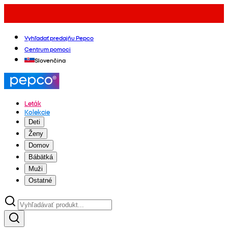
Vyhľadať predajňu Pepco
Centrum pomoci
Slovenčina
Leták
Kolekcie
Deti
Ženy
Domov
Bábätká
Muži
Ostatné