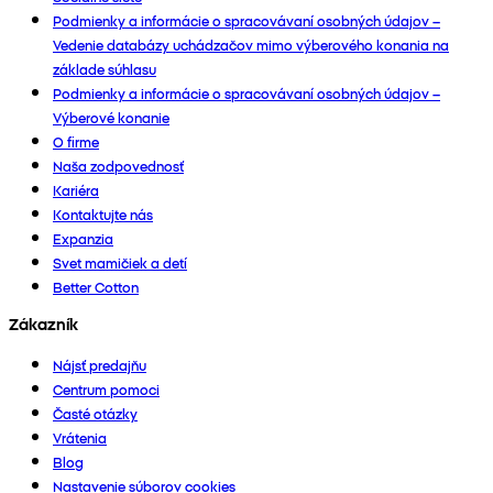
Podmienky a informácie o spracovávaní osobných údajov –
Vedenie databázy uchádzačov mimo výberového konania na
základe súhlasu
Podmienky a informácie o spracovávaní osobných údajov –
Výberové konanie
O firme
Naša zodpovednosť
Kariéra
Kontaktujte nás
Expanzia
Svet mamičiek a detí
Better Cotton
Zákazník
Nájsť predajňu
Centrum pomoci
Časté otázky
Vrátenia
Blog
Nastavenie súborov cookies