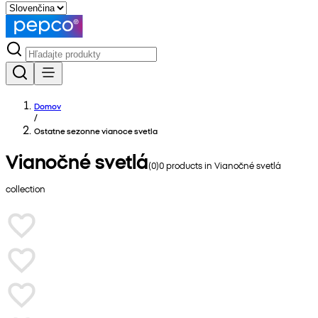
Domov
/
Ostatne sezonne vianoce svetla
Vianočné svetlá
(
0
)
0
products in
Vianočné svetlá
collection