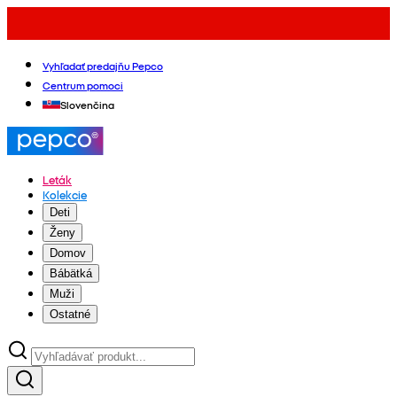
Vyhľadať predajňu Pepco
Centrum pomoci
Slovenčina
Leták
Kolekcie
Deti
Ženy
Domov
Bábätká
Muži
Ostatné