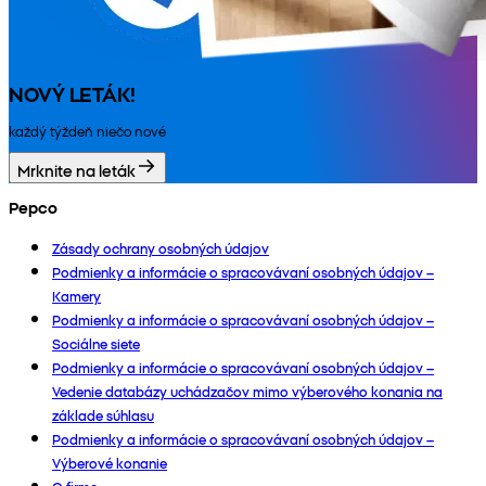
NOVÝ LETÁK!
každý týždeň niečo nové
Mrknite na leták
Pepco
Zásady ochrany osobných údajov
Podmienky a informácie o spracovávaní osobných údajov –
Kamery
Podmienky a informácie o spracovávaní osobných údajov –
Sociálne siete
Podmienky a informácie o spracovávaní osobných údajov –
Vedenie databázy uchádzačov mimo výberového konania na
základe súhlasu
Podmienky a informácie o spracovávaní osobných údajov –
Výberové konanie