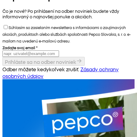
Čo je nové? Po prihlásení na odber noviniek budete vždy
informovaný o najnovšej ponuke a akciách.
Súhlasím so zasielaním newslettera s informáciami o zaujímavých
akciách, produktoch alebo službách spoločnosti Pepco Slovakia, s. r. o. e-
mailom na uvedenú e-mailovú adresu.
Zadajte svoj email
*
Prihláste sa na odber noviniek
Odber môžete kedykoľvek zrušiť.
Zásady ochrany
osobných údajov