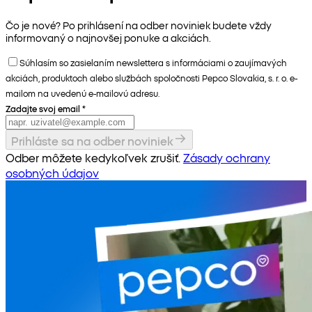
Čo je nové? Po prihlásení na odber noviniek budete vždy
informovaný o najnovšej ponuke a akciách.
Súhlasím so zasielaním newslettera s informáciami o zaujímavých
akciách, produktoch alebo službách spoločnosti Pepco Slovakia, s. r. o. e-
mailom na uvedenú e-mailovú adresu.
Zadajte svoj email
*
Prihláste sa na odber noviniek
Odber môžete kedykoľvek zrušiť.
Zásady ochrany
osobných údajov