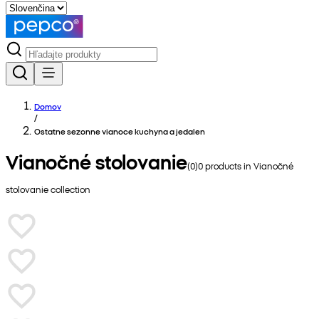
Domov
/
Ostatne sezonne vianoce kuchyna a jedalen
Vianočné stolovanie
(
0
)
0
products in
Vianočné
stolovanie
collection