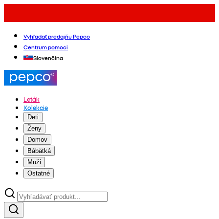
Vyhľadať predajňu Pepco
Centrum pomoci
Slovenčina
Leták
Kolekcie
Deti
Ženy
Domov
Bábätká
Muži
Ostatné