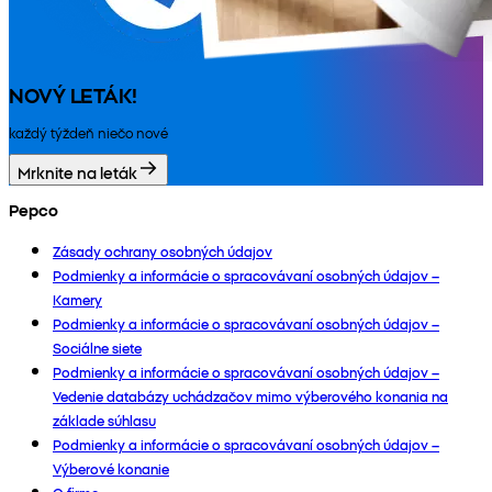
NOVÝ LETÁK!
každý týždeň niečo nové
Mrknite na leták
Pepco
Zásady ochrany osobných údajov
Podmienky a informácie o spracovávaní osobných údajov –
Kamery
Podmienky a informácie o spracovávaní osobných údajov –
Sociálne siete
Podmienky a informácie o spracovávaní osobných údajov –
Vedenie databázy uchádzačov mimo výberového konania na
základe súhlasu
Podmienky a informácie o spracovávaní osobných údajov –
Výberové konanie