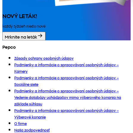
NOVÝ LETÁK!
každý týždeň niečo nové
Mrknite na leták
Pepco
Zásady ochrany osobných údajov
Podmienky a informácie o spracovávaní osobných údajov –
Kamery
Podmienky a informácie o spracovávaní osobných údajov –
Sociálne siete
Podmienky a informácie o spracovávaní osobných údajov –
Vedenie databázy uchádzačov mimo výberového konania na
základe súhlasu
Podmienky a informácie o spracovávaní osobných údajov –
Výberové konanie
O firme
Naša zodpovednosť