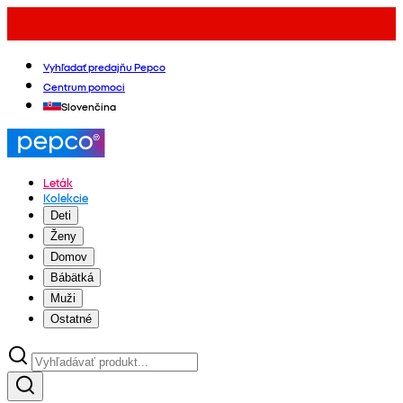
Vyhľadať predajňu Pepco
Centrum pomoci
Slovenčina
Leták
Kolekcie
Deti
Ženy
Domov
Bábätká
Muži
Ostatné