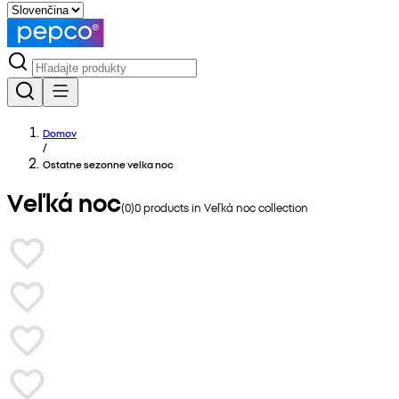
Domov
/
Ostatne sezonne velka noc
Veľká noc
(
0
)
0
products in
Veľká noc
collection