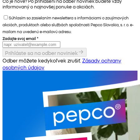
Čo je nové? Po prihlásení na odber noviniek budete vždy
informovaný o najnovšej ponuke a akciách.
Súhlasím so zasielaním newslettera s informáciami o zaujímavých
akciách, produktoch alebo službách spoločnosti Pepco Slovakia, s. r. o. e-
mailom na uvedenú e-mailovú adresu.
Zadajte svoj email
*
Prihláste sa na odber noviniek
Odber môžete kedykoľvek zrušiť.
Zásady ochrany
osobných údajov