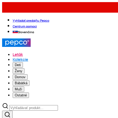
Vyhľadať predajňu Pepco
Centrum pomoci
Slovenčina
Leták
Kolekcie
Deti
Ženy
Domov
Bábätká
Muži
Ostatné