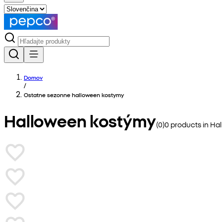
Domov
/
Ostatne sezonne halloween kostymy
Halloween kostýmy
(
0
)
0
products in
Ha