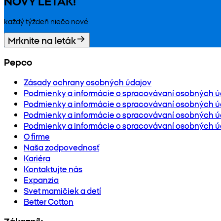
NOVÝ LETÁK!
každý týždeň niečo nové
Mrknite na leták
Pepco
Zásady ochrany osobných údajov
Podmienky a informácie o spracovávaní osobných ú
Podmienky a informácie o spracovávaní osobných úd
Podmienky a informácie o spracovávaní osobných ú
Podmienky a informácie o spracovávaní osobných ú
O firme
Naša zodpovednosť
Kariéra
Kontaktujte nás
Expanzia
Svet mamičiek a detí
Better Cotton