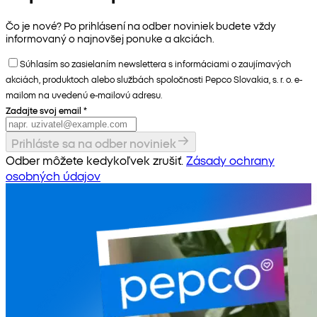
Čo je nové? Po prihlásení na odber noviniek budete vždy
informovaný o najnovšej ponuke a akciách.
Súhlasím so zasielaním newslettera s informáciami o zaujímavých
akciách, produktoch alebo službách spoločnosti Pepco Slovakia, s. r. o. e-
mailom na uvedenú e-mailovú adresu.
Zadajte svoj email
*
Prihláste sa na odber noviniek
Odber môžete kedykoľvek zrušiť.
Zásady ochrany
osobných údajov