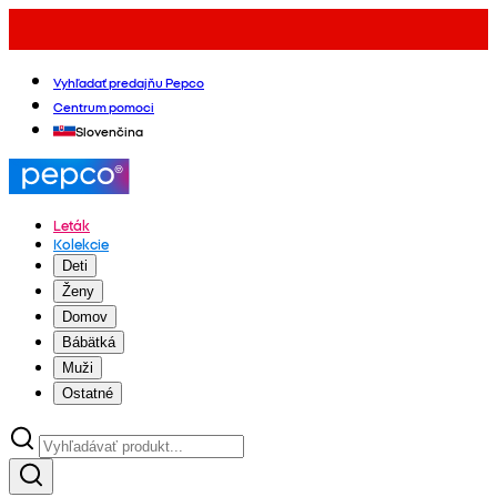
Vyhľadať predajňu Pepco
Centrum pomoci
Slovenčina
Leták
Kolekcie
Deti
Ženy
Domov
Bábätká
Muži
Ostatné