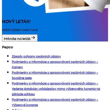
NOVÝ LETÁK!
každý týždeň niečo nové
Mrknite na leták
Pepco
Zásady ochrany osobných údajov
Podmienky a informácie o spracovávaní osobných údajov –
Kamery
Podmienky a informácie o spracovávaní osobných údajov –
Sociálne siete
Podmienky a informácie o spracovávaní osobných údajov –
Vedenie databázy uchádzačov mimo výberového konania na
základe súhlasu
Podmienky a informácie o spracovávaní osobných údajov –
Výberové konanie