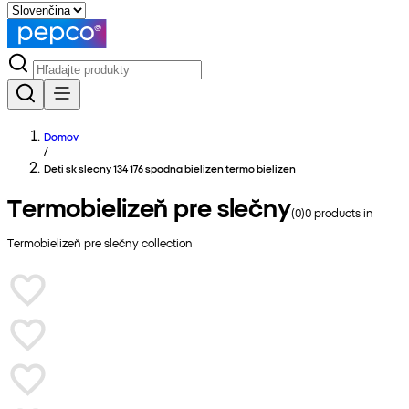
Domov
/
Deti sk slecny 134 176 spodna bielizen termo bielizen
Termobielizeň pre slečny
(
0
)
0
products in
Termobielizeň pre slečny
collection